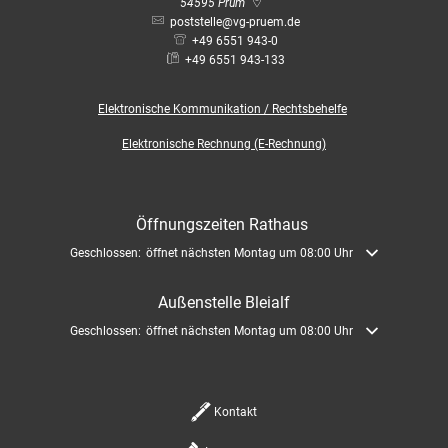
Bauleitplanung / Raumor
54595
Prüm
Museum
poststelle@vg-pruem.de
+49 6551 943-0
Jugend
Hochwasserschutzkonzep
+49 6551 943-133
Senioren
Elektronische
Kommunikation / Rechtsbehelfe
Dorfentwicklungskonzept
Elektronische Rechnung (E-Rechnung)
Kommunaler Behindertenb
Öffnungszeiten Rathaus
Schreibtisch in Prüm
Klicken, um weitere Öffnungs- oder Schließzeiten auszublenden
Geschlossen:
öffnet nächsten Montag um 08:00 Uhr
Außenstelle Bleialf
Klicken, um weitere Öffnungs- oder Schließzeiten auszublenden
Geschlossen:
öffnet nächsten Montag um 08:00 Uhr
Kontakt