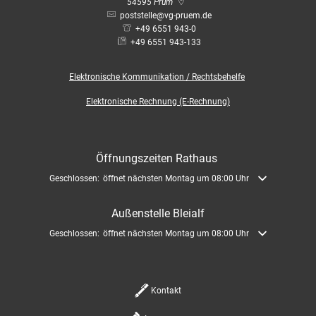
Bauleitplanung / Raumor
54595
Prüm
Museum
poststelle@vg-pruem.de
+49 6551 943-0
Jugend
Hochwasserschutzkonzep
+49 6551 943-133
Senioren
Elektronische
Kommunikation / Rechtsbehelfe
Dorfentwicklungskonzept
Elektronische Rechnung (E-Rechnung)
Kommunaler Behindertenb
Öffnungszeiten Rathaus
Schreibtisch in Prüm
Klicken, um weitere Öffnungs- oder Schließzeiten auszublenden
Geschlossen:
öffnet nächsten Montag um 08:00 Uhr
Außenstelle Bleialf
Klicken, um weitere Öffnungs- oder Schließzeiten auszublenden
Geschlossen:
öffnet nächsten Montag um 08:00 Uhr
Kontakt