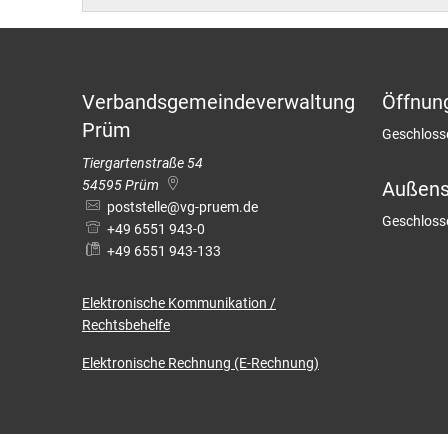
Barrierefreiheit
Bäder in
Standes
Wintersp
Wahlen
Verbandsgemeindeverwaltung
Öffnun
Haus der
Prüm
Klicken, u
Geschloss
Tiergartenstraße 54
Museum
54595
Prüm
Außenst
poststelle@vg-pruem.de
Klicken, u
Geschloss
+49 6551 943-0
+49 6551 943-133
Elektronische
Kommunikation /
Rechtsbehelfe
Elektronische Rechnung (E-Rechnung)