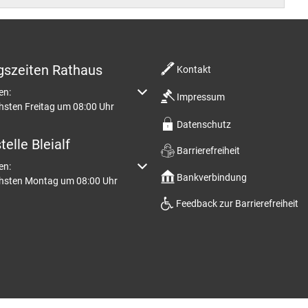
 Prüm
Klimaschutz
amt
Bücherei
ort im Prümer Land
Bauleitplanung / Raumordnun
vhs
gszeiten Rathaus
Kontakt
 Jugend Prüm
Hochwasserschutzkonzepte
m weitere Öffnungs- oder Schließzeiten auszublenden
en:
Impressum
Jugend
hsten Freitag um 08:00 Uhr
Dorfentwicklungskonzepte
Datenschutz
Senioren
elle Bleialf
Barrierefreiheit
m weitere Öffnungs- oder Schließzeiten auszublenden
en:
Bankverbindung
Kommunaler Behinderten
chsten Montag um 08:00 Uhr
Feedback zur Barrierefreiheit
Schreibtisch in Prüm