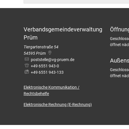
Barrierefreiheit
Bäder in
Standes
Wintersp
Wahlen
Verbandsgemeindeverwaltung
Öffnun
Haus der
Prüm
Klicken, u
Geschloss
öffnet näc
Tiergartenstraße 54
Museum
54595
Prüm
Außenst
poststelle@vg-pruem.de
+49 6551 943-0
Klicken, u
Geschloss
+49 6551 943-133
öffnet nä
Elektronische
Kommunikation /
Rechtsbehelfe
Elektronische Rechnung (E-Rechnung)