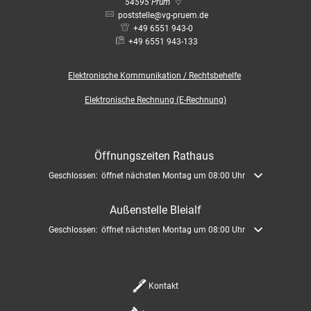
Bauleitplanung / Raumor
54595
Prüm
Museum
poststelle@vg-pruem.de
+49 6551 943-0
Jugend
Hochwasserschutzkonzep
+49 6551 943-133
Senioren
Elektronische
Kommunikation / Rechtsbehelfe
Dorfentwicklungskonzept
Elektronische Rechnung (E-Rechnung)
Kommunaler Behindertenb
Öffnungszeiten Rathaus
Schreibtisch in Prüm
Klicken, um weitere Öffnungs- oder Schließzeiten auszublenden
Geschlossen:
öffnet nächsten Montag um 08:00 Uhr
Außenstelle Bleialf
Klicken, um weitere Öffnungs- oder Schließzeiten auszublenden
Geschlossen:
öffnet nächsten Montag um 08:00 Uhr
Kontakt