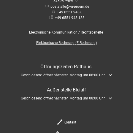
Bauleitplanung / Raumor
54595
Prüm
Museum
poststelle@vg-pruem.de
+49 6551 943-0
Jugend
Hochwasserschutzkonzep
+49 6551 943-133
Senioren
Elektronische
Kommunikation / Rechtsbehelfe
Dorfentwicklungskonzept
Elektronische Rechnung (E-Rechnung)
Kommunaler Behindertenb
Öffnungszeiten Rathaus
Schreibtisch in Prüm
Klicken, um weitere Öffnungs- oder Schließzeiten auszublenden
Geschlossen:
öffnet nächsten Montag um 08:00 Uhr
Außenstelle Bleialf
Klicken, um weitere Öffnungs- oder Schließzeiten auszublenden
Geschlossen:
öffnet nächsten Montag um 08:00 Uhr
Kontakt