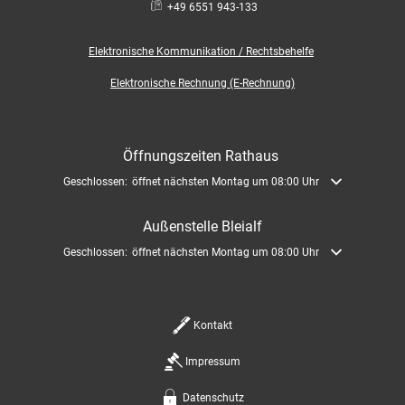
+49 6551 943-133
Elektronische
Kommunikation / Rechtsbehelfe
Elektronische Rechnung (E-Rechnung)
Öffnungszeiten Rathaus
Klicken, um weitere Öffnungs- oder Schließzeiten auszublenden
Geschlossen:
öffnet nächsten Montag um 08:00 Uhr
Außenstelle Bleialf
Klicken, um weitere Öffnungs- oder Schließzeiten auszublenden
Geschlossen:
öffnet nächsten Montag um 08:00 Uhr
Kontakt
Impressum
Datenschutz