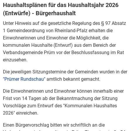
Bauleitplanung / Raumor
Haushaltsplänen für das Haushaltsjahr 2026
Museum
(Entwürfe) - Bürgerhaushalt
Jugend
Hochwasserschutzkonzep
Unter Hinweis auf die gesetzliche Regelung des § 97 Absatz
1 Gemeindeordnung von Rheinland-Pfalz erhalten die
Senioren
Dorfentwicklungskonzept
Einwohnerinnen und Einwohner die Möglichkeit, die
kommunalen Haushalte (Entwurf) aus dem Bereich der
Kommunaler Behindertenb
Verbandsgemeinde Prüm vor der Beschlussfassung im Rat
einzusehen.
Schreibtisch in Prüm
Die jeweiligen Sitzungstermine der Gemeinden wurden in der
"Prümer Rundschau"
amtlich bekannt gemacht.
Die Einwohnerinnen und Einwohner können innerhalb einer
Frist von 14 Tagen ab der Bekanntmachung der Sitzung
Vorschläge zum Entwurf des "Kommunalen Haushaltes
2026" einreichen.
Einen Bürgervorschlag bitten wir schriftlich an die