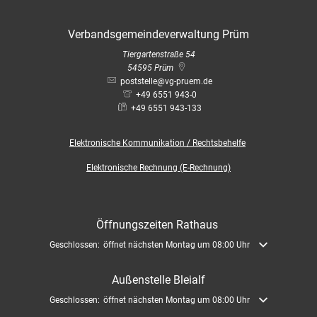
Verbandsgemeindeverwaltung Prüm
Tiergartenstraße 54
54595
Prüm
poststelle@vg-pruem.de
+49 6551 943-0
+49 6551 943-133
Elektronische
Kommunikation / Rechtsbehelfe
Elektronische Rechnung (E-Rechnung)
Öffnungszeiten Rathaus
Klicken, um weitere Öffnungs- oder Schließzeiten auszublenden
Geschlossen:
öffnet nächsten Montag um 08:00 Uhr
Außenstelle Bleialf
Klicken, um weitere Öffnungs- oder Schließzeiten auszublenden
Geschlossen:
öffnet nächsten Montag um 08:00 Uhr