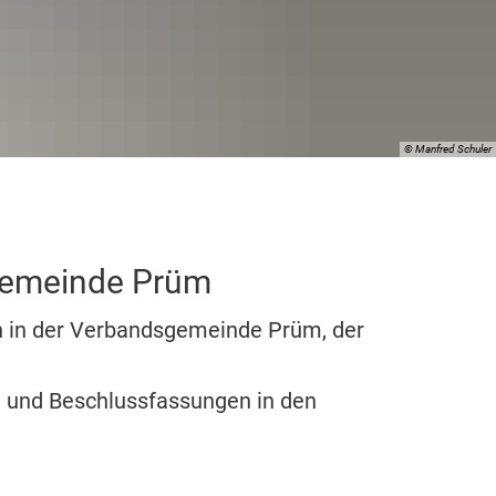
g
© Manfred Schuler
sgemeinde Prüm
beauftragter
n in der Verbandsgemeinde Prüm, der
n und Beschlussfassungen in den