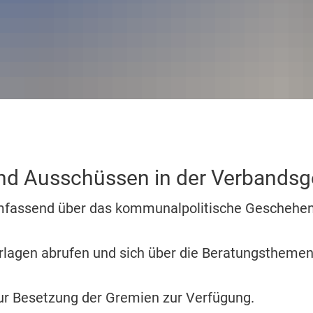
 Prüm
Klimaschutz
amt
Bücherei
ort im Prümer Land
Bauleitplanung / Raumordnun
vhs
 Jugend Prüm
Hochwasserschutzkonzepte
Jugend
Dorfentwicklungskonzepte
Senioren
und Ausschüssen in der Verband
Kommunaler Behinderten
umfassend über das kommunalpolitische Geschehe
Schreibtisch in Prüm
erlagen abrufen und sich über die Beratungstheme
ur Besetzung der Gremien zur Verfügung.