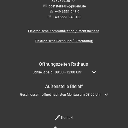
Bauleitplanung / Raumor
54595
Prüm
Museum
poststelle@vg-pruem.de
+49 6551 943-0
Jugend
Hochwasserschutzkonzep
+49 6551 943-133
Senioren
Elektronische
Kommunikation / Rechtsbehelfe
Dorfentwicklungskonzept
Elektronische Rechnung (E-Rechnung)
Kommunaler Behindertenb
Öffnungszeiten Rathaus
Schreibtisch in Prüm
Klicken, um weitere Öffnungs- oder Schließzeiten auszublende
Schließt bald:
08:00
-
12:00
Uhr
Von 08:00 bis 12:00 Uhr
Außenstelle Bleialf
Klicken, um weitere Öffnungs- oder Schließzeiten auszublenden
Geschlossen:
öffnet nächsten Montag um 08:00 Uhr
Kontakt