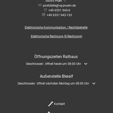
Bauleitplanung / Raumor
54595
Prüm
Museum
poststelle@vg-pruem.de
+49 6551 943-0
Jugend
Hochwasserschutzkonzep
+49 6551 943-133
Senioren
Elektronische
Kommunikation / Rechtsbehelfe
Dorfentwicklungskonzept
Elektronische Rechnung (E-Rechnung)
Kommunaler Behindertenb
Öffnungszeiten Rathaus
Schreibtisch in Prüm
Klicken, um weitere Öffnungs- oder Schließzeiten auszublenden
Geschlossen:
öffnet heute um 08:00 Uhr
Außenstelle Bleialf
Klicken, um weitere Öffnungs- oder Schließzeiten auszublenden
Geschlossen:
öffnet nächsten Montag um 08:00 Uhr
Kontakt