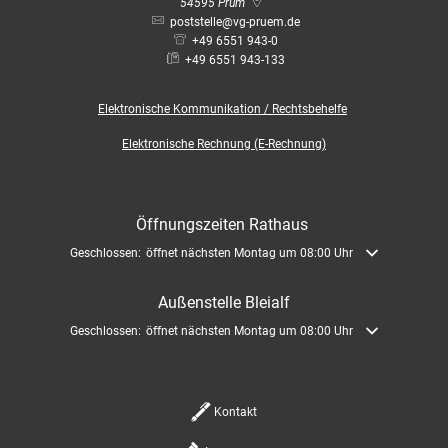
Bauleitplanung / Raumor
54595
Prüm
Museum
poststelle@vg-pruem.de
+49 6551 943-0
Jugend
Hochwasserschutzkonzep
+49 6551 943-133
Senioren
Elektronische
Kommunikation / Rechtsbehelfe
Dorfentwicklungskonzept
Elektronische Rechnung (E-Rechnung)
Kommunaler Behindertenb
Öffnungszeiten Rathaus
Schreibtisch in Prüm
Klicken, um weitere Öffnungs- oder Schließzeiten auszublenden
Geschlossen:
öffnet nächsten Montag um 08:00 Uhr
Außenstelle Bleialf
Klicken, um weitere Öffnungs- oder Schließzeiten auszublenden
Geschlossen:
öffnet nächsten Montag um 08:00 Uhr
Kontakt