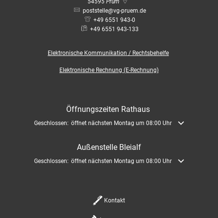
Bauleitplanung / Raumor
54595
Prüm
Museum
poststelle@vg-pruem.de
+49 6551 943-0
Jugend
Hochwasserschutzkonzep
+49 6551 943-133
Senioren
Elektronische
Kommunikation / Rechtsbehelfe
Dorfentwicklungskonzept
Elektronische Rechnung (E-Rechnung)
Kommunaler Behindertenb
Öffnungszeiten Rathaus
Schreibtisch in Prüm
Klicken, um weitere Öffnungs- oder Schließzeiten auszublenden
Geschlossen:
öffnet nächsten Montag um 08:00 Uhr
Außenstelle Bleialf
Klicken, um weitere Öffnungs- oder Schließzeiten auszublenden
Geschlossen:
öffnet nächsten Montag um 08:00 Uhr
Kontakt