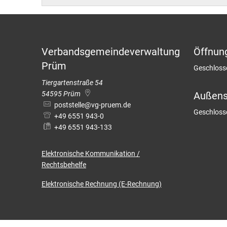
Barrierefreiheit
Bäder in
Standes
Wintersp
Wahlen
Verbandsgemeindeverwaltung
Öffnun
Haus der
Prüm
Klicken, u
Geschloss
Tiergartenstraße 54
Museum
54595
Prüm
Außenst
poststelle@vg-pruem.de
Klicken, u
Geschloss
+49 6551 943-0
+49 6551 943-133
Elektronische
Kommunikation /
Rechtsbehelfe
Elektronische Rechnung (E-Rechnung)