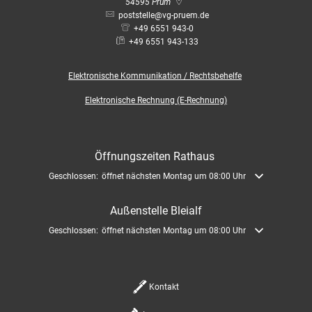
Bauleitplanung / Raumor
54595
Prüm
Museum
poststelle@vg-pruem.de
+49 6551 943-0
Jugend
Hochwasserschutzkonzep
+49 6551 943-133
Senioren
Elektronische
Kommunikation / Rechtsbehelfe
Dorfentwicklungskonzept
Elektronische Rechnung (E-Rechnung)
Kommunaler Behindertenb
Öffnungszeiten Rathaus
Schreibtisch in Prüm
Klicken, um weitere Öffnungs- oder Schließzeiten auszublenden
Geschlossen:
öffnet nächsten Montag um 08:00 Uhr
Außenstelle Bleialf
Klicken, um weitere Öffnungs- oder Schließzeiten auszublenden
Geschlossen:
öffnet nächsten Montag um 08:00 Uhr
Kontakt