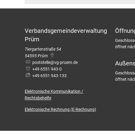
Barrierefreiheit
Bäder in
Standes
Wintersp
Wahlen
Verbandsgemeindeverwaltung
Öffnun
Haus der
Prüm
Klicken, u
Geschloss
öffnet nä
Tiergartenstraße 54
Museum
54595
Prüm
Außenst
poststelle@vg-pruem.de
+49 6551 943-0
Klicken, u
Geschloss
+49 6551 943-133
öffnet nä
Elektronische
Kommunikation /
Rechtsbehelfe
Elektronische Rechnung (E-Rechnung)