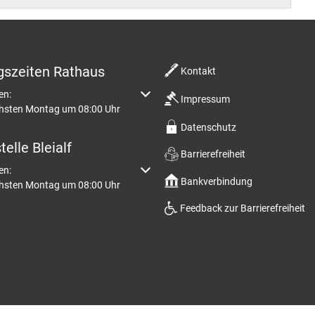
 Prüm
Klimaschutz
amt
Bücherei
ort im Prümer Land
Bauleitplanung / Raumordnun
vhs
gszeiten Rathaus
Kontakt
 Jugend Prüm
Hochwasserschutzkonzepte
m weitere Öffnungs- oder Schließzeiten auszublenden
en:
Impressum
Jugend
chsten Montag um 08:00 Uhr
Dorfentwicklungskonzepte
Datenschutz
Senioren
elle Bleialf
Barrierefreiheit
m weitere Öffnungs- oder Schließzeiten auszublenden
en:
Bankverbindung
Kommunaler Behinderten
chsten Montag um 08:00 Uhr
Feedback zur Barrierefreiheit
Schreibtisch in Prüm