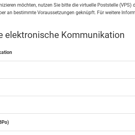
 Prüm
Klimaschutz
eren möchten, nutzen Sie bitte die virtuelle Poststelle (VPS) d
amt
Bücherei
ber an bestimmte Voraussetzungen geknüpft. Für weitere Inform
ort im Prümer Land
Bauleitplanung / Raumordnun
vhs
e elektronische Kommunikation
 Jugend Prüm
Hochwasserschutzkonzepte
Jugend
kation
Dorfentwicklungskonzepte
Senioren
Kommunaler Behinderten
Schreibtisch in Prüm
eBPo)