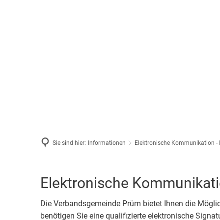
Aktuelles
Aktuelle
Rathaus & Bü
Prümer R
Fachbere
Tourismus & 
Ausschre
Mitarbeit
Tourist-I
Stellenan
Sie sind hier:
Informationen
Elektronische Kommunikation - 
Was erled
Veransta
Elektronische Kommunikation
Bürgerser
Barrieref
Die Verbandsgemeinde Prüm bietet Ihnen die Möglic
Ratsinfo
benötigen Sie eine qualifizierte elektronische Signat