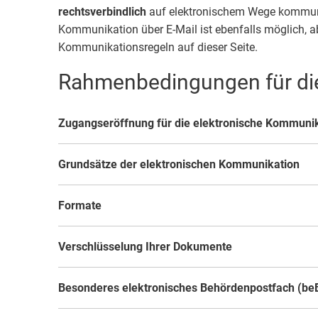
Bäder in
rechtsverbindlich
auf elektronischem Wege kommunizi
Standes
Kommunikation über E-Mail ist ebenfalls möglich, a
Wintersp
Kommunikationsregeln auf dieser Seite.
Wahlen
Rahmenbedingungen für di
Haus der
Museum
Zugangseröffnung für die elektronische Kommuni
Grundsätze der elektronischen Kommunikation
Formate
Verschlüsselung Ihrer Dokumente
Besonderes elektronisches Behördenpostfach (b