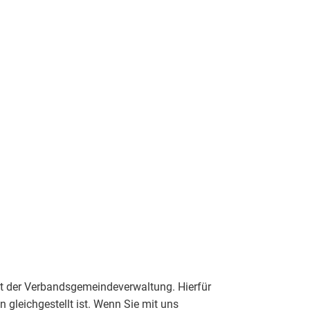
SUCHE
ienste/Notrufe
nds
it der Verbandsgemeindeverwaltung. Hierfür
en gleichgestellt ist. Wenn Sie mit uns