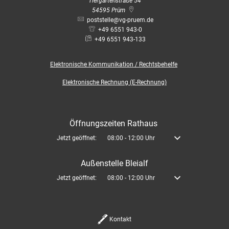
Tiergartenstraße 54
54595
Prüm
poststelle@vg-pruem.de
+49 6551 943-0
+49 6551 943-133
Elektronische
Kommunikation / Rechtsbehelfe
Elektronische Rechnung (E-Rechnung)
Öffnungszeiten Rathaus
Klicken, um weitere Öffnungs- oder Schließzeiten auszublenden
Jetzt geöffnet:
08:00
-
12:00
Uhr
Von 08:00 bis 12:00 U
Außenstelle Bleialf
Klicken, um weitere Öffnungs- oder Schließzeiten auszublenden
Jetzt geöffnet:
08:00
-
12:00
Uhr
Von 08:00 bis 12:00 U
Kontakt