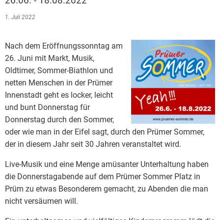
26.06. - 18.08.2022
Bauleitplanung / Raumor
Museum
1. Juli 2022
Jugend
Hochwasserschutzkonzep
Nach dem Eröffnungssonntag am
Senioren
Dorfentwicklungskonzept
26. Juni mit Markt, Musik,
Oldtimer, Sommer-Biathlon und
Kommunaler Behindertenb
netten Menschen in der Prümer
Innenstadt geht es locker, leicht
und bunt Donnerstag für
Schreibtisch in Prüm
Donnerstag durch den Sommer,
oder wie man in der Eifel sagt, durch den Prümer Sommer,
der in diesem Jahr seit 30 Jahren veranstaltet wird.
Live-Musik und eine Menge amüsanter Unterhaltung haben
die Donnerstagabende auf dem Prümer Sommer Platz in
Prüm zu etwas Besonderem gemacht, zu Abenden die man
nicht versäumen will.