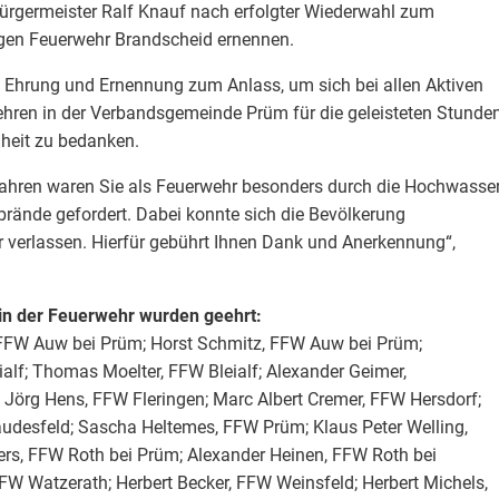
rgermeister Ralf Knauf nach erfolgter Wiederwahl zum
ligen Feuerwehr Brandscheid ernennen.
Ehrung und Ernennung zum Anlass, um sich bei allen Aktiven
wehren in der Verbandsgemeinde Prüm für die geleisteten Stunde
nheit zu bedanken.
 Jahren waren Sie als Feuerwehr besonders durch die Hochwasse
brände gefordert. Dabei konnte sich die Bevölkerung
r verlassen. Hierfür gebührt Ihnen Dank und Anerkennung“,
 in der Feuerwehr wurden geehrt:
 FFW Auw bei Prüm; Horst Schmitz, FFW Auw bei Prüm;
alf; Thomas Moelter, FFW Bleialf; Alexander Geimer,
 Jörg Hens, FFW Fleringen; Marc Albert Cremer, FFW Hersdorf;
udesfeld; Sascha Heltemes, FFW Prüm; Klaus Peter Welling,
ers, FFW Roth bei Prüm; Alexander Heinen, FFW Roth bei
FW Watzerath; Herbert Becker, FFW Weinsfeld; Herbert Michels,