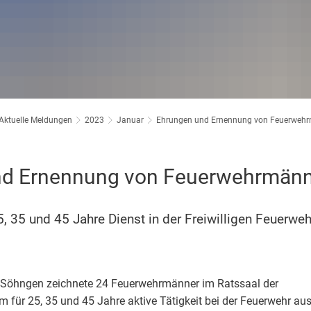
 Prüm
Klimaschutz
amt
Bücherei
ort im Prümer Land
Bauleitplanung / Raumordnun
vhs
 Jugend Prüm
Hochwasserschutzkonzepte
Jugend
Aktuelle Meldungen
2023
Januar
Ehrungen und Ernennung von Feuerweh
Dorfentwicklungskonzepte
Senioren
nd Ernennung von Feuerwehrmän
Kommunaler Behinderten
, 35 und 45 Jahre Dienst in der Freiwilligen Feuerweh
Schreibtisch in Prüm
s Söhngen zeichnete 24 Feuerwehrmänner im Ratssaal der
für 25, 35 und 45 Jahre aktive Tätigkeit bei der Feuerwehr aus