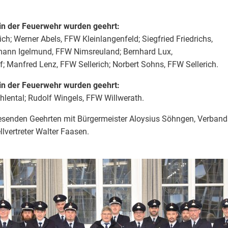
 in der Feuerwehr wurden geehrt:
ich; Werner Abels, FFW Kleinlangenfeld; Siegfried Friedrichs,
ann Igelmund, FFW Nimsreuland; Bernhard Lux,
 Manfred Lenz, FFW Sellerich; Norbert Sohns, FFW Sellerich.
 in der Feuerwehr wurden geehrt:
lental; Rudolf Wingels, FFW Willwerath.
esenden Geehrten mit Bürgermeister Aloysius Söhngen, Verban
llvertreter Walter Faasen.