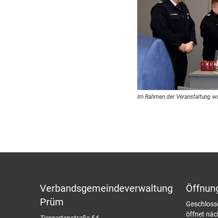
Im Rahmen der Veranstaltung wu
Verbandsgemeindeverwaltung
Öffnun
Prüm
Klicken, u
Geschloss
öffnet nä