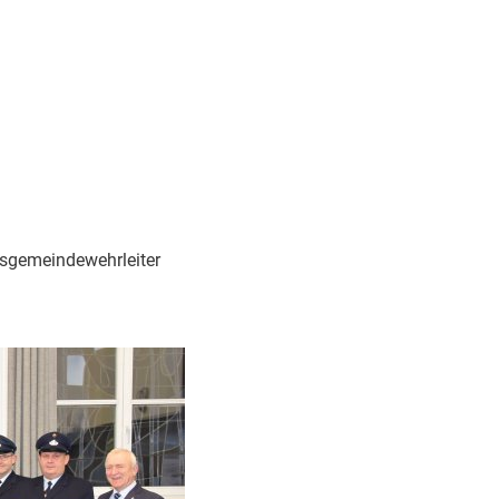
dsgemeindewehrleiter