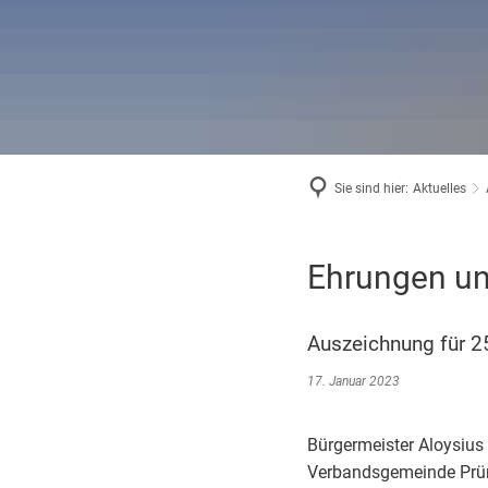
Bäder in
Standes
Wintersp
Wahlen
Haus der
Museum
Sie sind hier:
Aktuelles
Ehrungen u
Auszeichnung für 25
17. Januar 2023
Bürgermeister Aloysiu
Verbandsgemeinde Prüm 