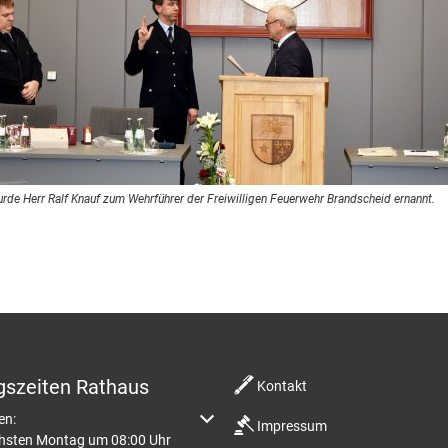
rde Herr Ralf Knauf zum Wehrführer der Freiwilligen Feuerwehr Brandscheid ernannt.
gszeiten Rathaus
Kontakt
m weitere Öffnungs- oder Schließzeiten auszublenden
en:
Impressum
chsten Montag um 08:00 Uhr