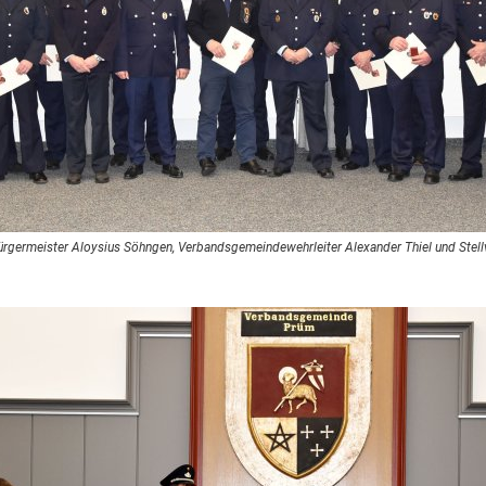
rgermeister Aloysius Söhngen, Verbandsgemeindewehrleiter Alexander Thiel und Stellv