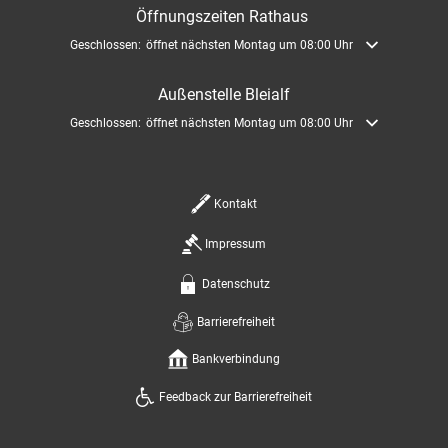
Öffnungszeiten Rathaus
Klicken, um weitere Öffnungs- oder Schließzeiten auszublenden
Geschlossen:
öffnet nächsten Montag um 08:00 Uhr
Außenstelle Bleialf
Klicken, um weitere Öffnungs- oder Schließzeiten auszublenden
Geschlossen:
öffnet nächsten Montag um 08:00 Uhr
Kontakt
Impressum
Datenschutz
Barrierefreiheit
Bankverbindung
Feedback zur Barrierefreiheit