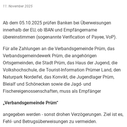
Bauleitplanung / Raumor
Museum
11. November 2025
Jugend
Hochwasserschutzkonzep
Ab dem 05.10.2025 prüfen Banken bei Überweisungen
innerhalb der EU, ob IBAN und Empfängername
Senioren
Dorfentwicklungskonzept
übereinstimmen (sogenannte Verification of Payee, VoP).
Kommunaler Behindertenb
Für alle Zahlungen an die Verbandsgemeinde Prüm, das
Verbandsgemeindewerk Prüm, die angehörigen
Ortsgemeinden, die Stadt Prüm, das Haus der Jugend, die
Schreibtisch in Prüm
Volkshochschule, die Tourist-Information Prümer Land, den
Naturpark Nordeifel, das Konvikt, die Jugendlager Prüm,
Bleialf und Schönecken sowie die Jagd- und
Fischereigenossenschaften, muss als Empfänger
„Verbandsgemeinde Prüm“
angegeben werden - sonst drohen Verzögerungen. Ziel ist es,
Fehl- und Betrugsüberweisungen zu vermeiden.