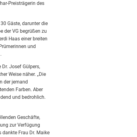
har-Preisträgerin des
30 Gäste, darunter die
be der VG begrüßen zu
rdi Haas einer breiten
r Prümerinnen und
g.
 Dr. Josef Gülpers,
her Weise näher. „Die
in der jemand
htenden Farben. Aber
endend und bedrohlich.
ellenden Geschäfte,
llung zur Verfügung
s dankte Frau Dr. Maike