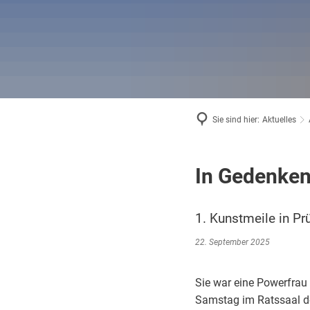
Bäder in
Standes
Wintersp
Wahlen
Haus der
Museum
Sie sind hier:
Aktuelles
In Gedenken
1. Kunstmeile in P
22. September 2025
Sie war eine Powerfrau
Samstag im Ratssaal de