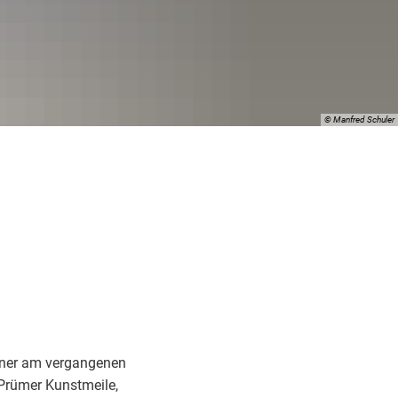
g
© Manfred Schuler
beauftragter
dner am vergangenen
Prümer Kunstmeile,