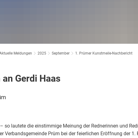
 Prüm
Klimaschutz
amt
Bücherei
ort im Prümer Land
Bauleitplanung / Raumordnun
vhs
 Jugend Prüm
Hochwasserschutzkonzepte
Jugend
Aktuelle Meldungen
2025
September
1. Prümer Kunstmeile-Nachbericht
Dorfentwicklungskonzepte
Senioren
 an Gerdi Haas
Kommunaler Behinderten
rüm
Schreibtisch in Prüm
 – so lautete die einstimmige Meinung der Rednerinnen und Re
r Verbandsgemeinde Prüm bei der feierlichen Eröffnung der 1. 