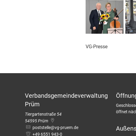
VG-Presse
Verbandsgemeindeverwaltung
Öffnun
Prüm
Klicken, u
Geschloss
öffnet nä
Tiergartenstraße 54
54595
Prüm
Außenst
poststelle@vg-pruem.de
+49 6551 943-0