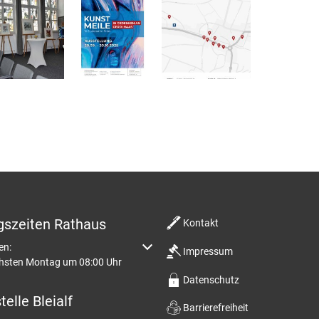
gszeiten Rathaus
Kontakt
m weitere Öffnungs- oder Schließzeiten auszublenden
en:
Impressum
chsten Montag um 08:00 Uhr
Datenschutz
elle Bleialf
Barrierefreiheit