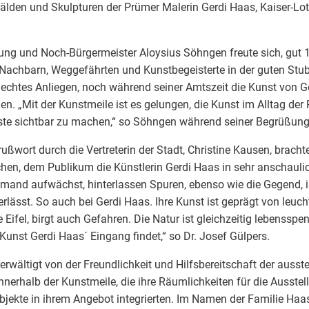
älden und Skulpturen der Prümer Malerin Gerdi Haas, Kaiser-Lot
ung und Noch-Bürgermeister Aloysius Söhngen freute sich, gut 1
 Nachbarn, Weggefährten und Kunstbegeisterte in der guten Stu
echtes Anliegen, noch während seiner Amtszeit die Kunst von Ge
llen. „Mit der Kunstmeile ist es gelungen, die Kunst im Alltag de
ste sichtbar zu machen,“ so Söhngen während seiner Begrüßun
ßwort durch die Vertreterin der Stadt, Christine Kausen, brachte
hen, dem Publikum die Künstlerin Gerdi Haas in sehr anschaulic
mand aufwächst, hinterlassen Spuren, ebenso wie die Gegend, 
rlässt. So auch bei Gerdi Haas. Ihre Kunst ist geprägt von leuc
e Eifel, birgt auch Gefahren. Die Natur ist gleichzeitig lebenssp
r Kunst Gerdi Haas´ Eingang findet,“ so Dr. Josef Gülpers.
erwältigt von der Freundlichkeit und Hilfsbereitschaft der ausst
nerhalb der Kunstmeile, die ihre Räumlichkeiten für die Ausste
objekte in ihrem Angebot integrierten. Im Namen der Familie Haa