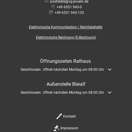
poststelle@vg-pruem.de
+49 6551 943-0
+49 6551 943-133
Elektronische
Kommunikation / Rechtsbehelfe
Elektronische Rechnung (E-Rechnung)
Öffnungszeiten Rathaus
Klicken, um weitere Öffnungs- oder Schließzeiten auszublenden
Geschlossen:
öffnet nächsten Montag um 08:00 Uhr
Außenstelle Bleialf
Klicken, um weitere Öffnungs- oder Schließzeiten auszublenden
Geschlossen:
öffnet nächsten Montag um 08:00 Uhr
Kontakt
Impressum