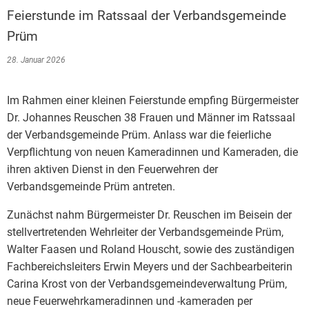
Bauleitplanung / Raumor
Feierstunde im Ratssaal der Verbandsgemeinde
Museum
Prüm
Jugend
Hochwasserschutzkonzep
28. Januar 2026
Senioren
Dorfentwicklungskonzept
Im Rahmen einer kleinen Feierstunde empfing
Bürgermeister
Kommunaler Behindertenb
Dr. Johannes Reuschen 38 Frauen und Männer im Ratssaal
der Verbandsgemeinde Prüm. Anlass war die feierliche
Verpflichtung von neuen Kameradinnen und Kameraden, die
Schreibtisch in Prüm
ihren aktiven Dienst in den Feuerwehren der
Verbandsgemeinde Prüm antreten.
Zunächst nahm Bürgermeister Dr. Reuschen im Beisein der
stellvertretenden Wehrleiter der Verbandsgemeinde Prüm,
Walter Faasen und Roland Houscht, sowie des zuständigen
Fachbereichsleiters Erwin Meyers und der Sachbearbeiterin
Carina Krost von der Verbandsgemeindeverwaltung Prüm,
neue Feuerwehrkameradinnen und -kameraden per