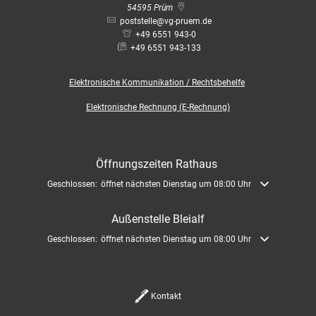
54595
Prüm
poststelle@vg-pruem.de
+49 6551 943-0
+49 6551 943-133
Elektronische
Kommunikation / Rechtsbehelfe
Elektronische Rechnung (E-Rechnung)
Öffnungszeiten Rathaus
Klicken, um weitere Öffnungs- oder Schließzeiten auszublenden
Geschlossen:
öffnet nächsten Dienstag um 08:00 Uhr
Außenstelle Bleialf
Klicken, um weitere Öffnungs- oder Schließzeiten auszublenden
Geschlossen:
öffnet nächsten Dienstag um 08:00 Uhr
Kontakt