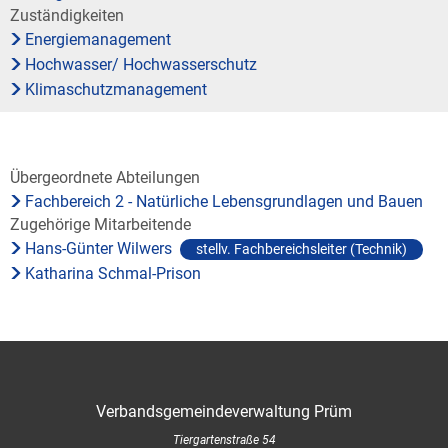
Bauleitplanung / Raumor
Zuständigkeiten
Museum
Energiemanagement
Jugend
Hochwasserschutzkonzep
Hochwasser/ Hochwasserschutz
Klimaschutzmanagement
Senioren
Dorfentwicklungskonzept
Kommunaler Behindertenb
Übergeordnete Abteilungen
Fachbereich 2 - Natürliche Lebensgrundlagen und Bauen
Zugehörige Mitarbeitende
Schreibtisch in Prüm
Hans-Günter Wilwers
stellv. Fachbereichsleiter (Technik)
Katharina Schmal-Prison
Verbandsgemeindeverwaltung Prüm
Tiergartenstraße 54