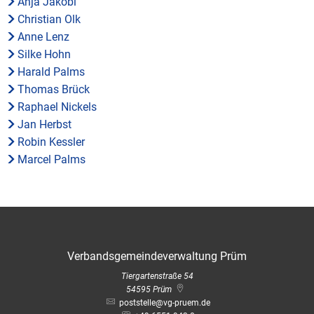
Anja Jakobi
Christian Olk
Anne Lenz
Silke Hohn
Harald Palms
Thomas Brück
Raphael Nickels
Jan Herbst
Robin Kessler
Marcel Palms
Verbandsgemeindeverwaltung Prüm
Tiergartenstraße 54
54595
Prüm
poststelle@vg-pruem.de