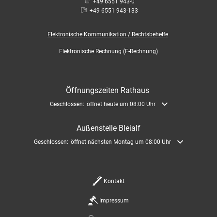
+49 6551 943-0
+49 6551 943-133
Elektronische
Kommunikation / Rechtsbehelfe
Elektronische Rechnung (E-Rechnung)
Öffnungszeiten Rathaus
Klicken, um weitere Öffnungs- oder Schließzeiten auszublenden
Geschlossen:
öffnet heute um 08:00 Uhr
Außenstelle Bleialf
Klicken, um weitere Öffnungs- oder Schließzeiten auszublenden
Geschlossen:
öffnet nächsten Montag um 08:00 Uhr
Kontakt
Impressum