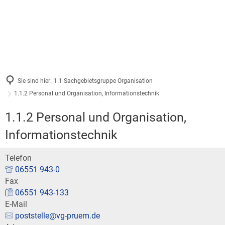
Verbandsgemeinde & Orte
Aktuelle Meldungen
Rathaus & Bürgerservice
Beschreibung
Leben & Infrastruktur
Fachbereiche
Tourismus & Freizeit
Prümer Rundschau
Feuerwehr
Gebiet
Tourist-Information
Mitarbeiter
Ausschreibungen/Vergab
Ärztliche Bereitschaftsdi
Sie sind hier:
1.1 Sachgebietsgruppe Organisation
Ortsgemeinden
Veranstaltungen
1.1.2 Personal und Organisation, Informationstechnik
Was erledige ich wo?
Stellenangebote / Ausbild
Kindertagesstätten
Satzungen
1.1.2 Personal und Organisation,
Barrierefreie Angebote
Bürgerservice / Onlinedie
Informationstechnik
Schulen
Kommunale Haushalte
Bäder in Prüm
Ratsinformation
Telefon
Konvikt
06551 943-0
Kommunaler Entschuldun
Wintersport im Prümer La
Fax
Standesamt
06551 943-133
Bücherei
Klimaschutz
E-Mail
Haus der Jugend Prüm
Wahlen
poststelle@vg-pruem.de
vhs