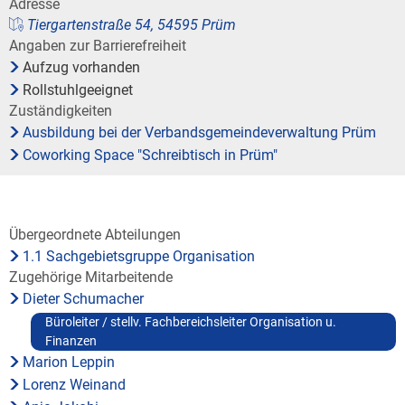
Bauleitplanung / Raumor
Adresse
Museum
Tiergartenstraße 54, 54595 Prüm
Angaben zur Barrierefreiheit
Jugend
Hochwasserschutzkonzep
Aufzug vorhanden
Rollstuhlgeeignet
Senioren
Dorfentwicklungskonzept
Zuständigkeiten
Ausbildung bei der Verbandsgemeindeverwaltung Prüm
Kommunaler Behindertenb
Coworking Space "Schreibtisch in Prüm"
Schreibtisch in Prüm
Übergeordnete Abteilungen
1.1 Sachgebietsgruppe Organisation
Zugehörige Mitarbeitende
Dieter Schumacher
Büroleiter / stellv. Fachbereichsleiter Organisation u.
Finanzen
Marion Leppin
Lorenz Weinand