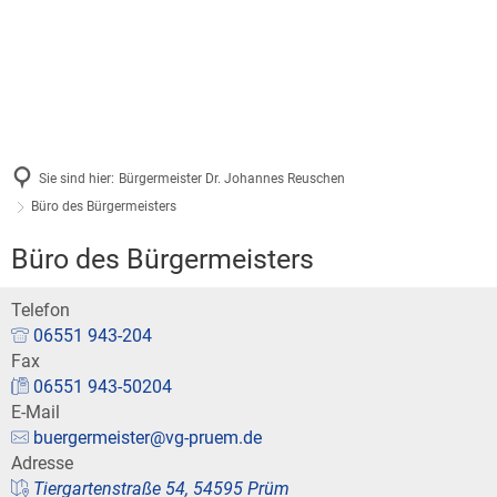
Verbandsgemeinde & Orte
Aktuelle Meldungen
Rathaus & Bürgerservice
Beschreibung
Leben & Infrastruktur
Fachbereiche
Tourismus & Freizeit
Prümer Rundschau
Feuerwehr
Gebiet
Tourist-Information
Mitarbeiter
Ausschreibungen/Vergab
Ärztliche Bereitschaftsdi
Sie sind hier:
Bürgermeister Dr. Johannes Reuschen
Ortsgemeinden
Veranstaltungen
Büro des Bürgermeisters
Was erledige ich wo?
Stellenangebote / Ausbild
Kindertagesstätten
Satzungen
Büro des Bürgermeisters
Barrierefreie Angebote
Bürgerservice / Onlinedie
Schulen
Telefon
Kommunale Haushalte
Bäder in Prüm
06551 943-204
Ratsinformation
Fax
Konvikt
Kommunaler Entschuldun
06551 943-50204
Wintersport im Prümer La
Standesamt
E-Mail
Bücherei
buergermeister@vg-pruem.de
Klimaschutz
Haus der Jugend Prüm
Adresse
Wahlen
Tiergartenstraße 54, 54595 Prüm
vhs