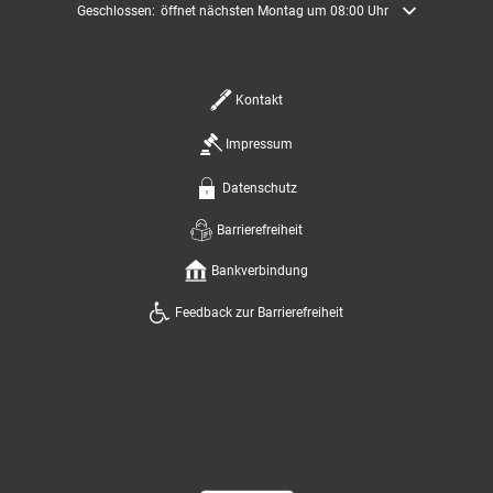
Klicken, um weitere Öffnungs- oder Schließzeiten auszublenden
Geschlossen:
öffnet nächsten Montag um 08:00 Uhr
Kontakt
Impressum
Datenschutz
Barrierefreiheit
Bankverbindung
Feedback zur Barrierefreiheit