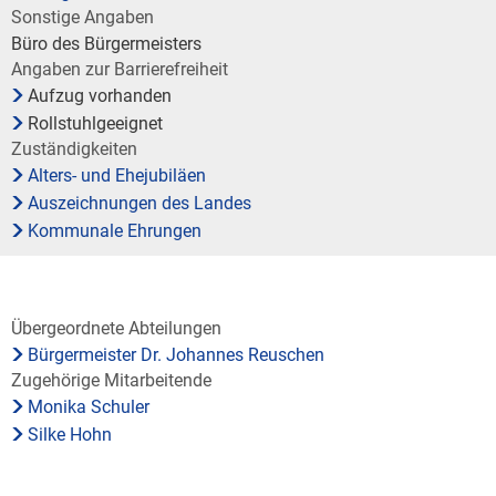
Bauleitplanung / Raumor
Sonstige Angaben
Museum
Büro des Bürgermeisters
Jugend
Hochwasserschutzkonzep
Angaben zur Barrierefreiheit
Aufzug vorhanden
Senioren
Rollstuhlgeeignet
Dorfentwicklungskonzept
Zuständigkeiten
Alters- und Ehejubiläen
Kommunaler Behindertenb
Auszeichnungen des Landes
Kommunale Ehrungen
Schreibtisch in Prüm
Übergeordnete Abteilungen
Bürgermeister Dr. Johannes Reuschen
Zugehörige Mitarbeitende
Monika Schuler
Silke Hohn