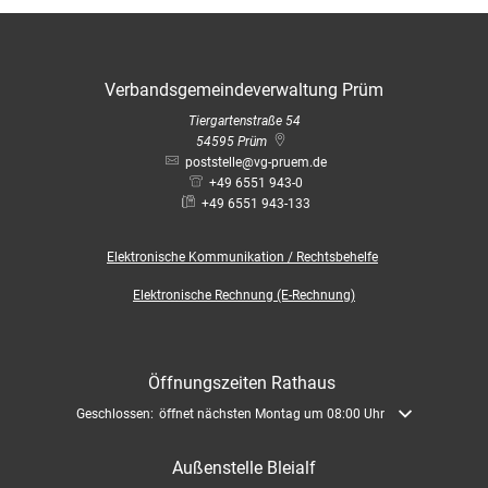
Verbandsgemeindeverwaltung Prüm
Tiergartenstraße 54
54595
Prüm
poststelle@vg-pruem.de
+49 6551 943-0
+49 6551 943-133
Elektronische
Kommunikation / Rechtsbehelfe
Elektronische Rechnung (E-Rechnung)
Öffnungszeiten Rathaus
Klicken, um weitere Öffnungs- oder Schließzeiten auszublenden
Geschlossen:
öffnet nächsten Montag um 08:00 Uhr
Außenstelle Bleialf