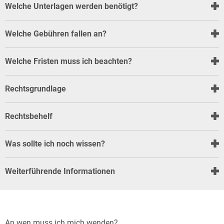
Bauleitplanung / Raumor
Welche Unterlagen werden benötigt?
Museum
Jugend
Hochwasserschutzkonzep
Welche Gebühren fallen an?
Senioren
Dorfentwicklungskonzept
Welche Fristen muss ich beachten?
Kommunaler Behindertenb
Rechtsgrundlage
Schreibtisch in Prüm
Rechtsbehelf
Was sollte ich noch wissen?
Weiterführende Informationen
An wen muss ich mich wenden?