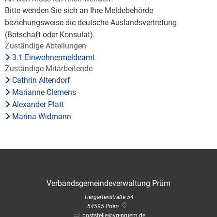
Bitte wenden Sie sich an Ihre Meldebehörde
beziehungsweise die deutsche Auslandsvertretung
(Botschaft oder Konsulat).
Zuständige Abteilungen
3.1 Einwohnermeldeamt
Zuständige Mitarbeitende
Cathrin Altendorf
Marianne Clemens
Alexander Platt
Marina Widmann
Verbandsgemeindeverwaltung Prüm
Tiergartenstraße 54
54595
Prüm
poststelle@vg-pruem.de