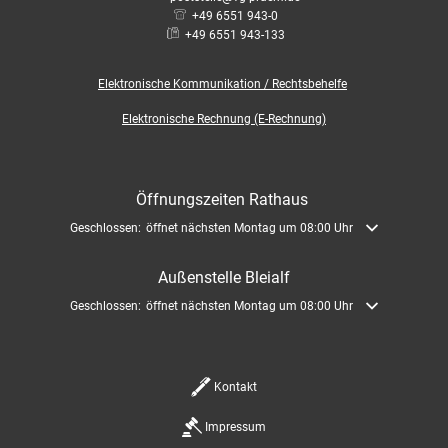
+49 6551 943-0
+49 6551 943-133
Elektronische
Kommunikation / Rechtsbehelfe
Elektronische Rechnung (E-Rechnung)
Öffnungszeiten Rathaus
Klicken, um weitere Öffnungs- oder Schließzeiten auszublenden
Geschlossen:
öffnet nächsten Montag um 08:00 Uhr
Außenstelle Bleialf
Klicken, um weitere Öffnungs- oder Schließzeiten auszublenden
Geschlossen:
öffnet nächsten Montag um 08:00 Uhr
Kontakt
Impressum