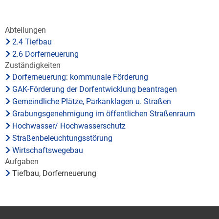
Bauleitplanung / Raumor
Museum
Jugend
Hochwasserschutzkonzep
Abteilungen
2.4 Tiefbau
2.6 Dorferneuerung
Senioren
Dorfentwicklungskonzept
Zuständigkeiten
Dorferneuerung: kommunale Förderung
Kommunaler Behindertenb
GAK-Förderung der Dorfentwicklung beantragen
Gemeindliche Plätze, Parkanklagen u. Straßen
Schreibtisch in Prüm
Grabungsgenehmigung im öffentlichen Straßenraum
Hochwasser/ Hochwasserschutz
Straßenbeleuchtungsstörung
Wirtschaftswegebau
Aufgaben
Tiefbau, Dorferneuerung