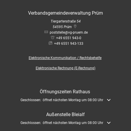
Verbandsgemeindeverwaltung Prüm
Tiergartenstraße 54
54595
Prüm
poststelle@vg-pruem.de
+49 6551 943-0
+49 6551 943-133
Elektronische
Kommunikation / Rechtsbehelfe
Elektronische Rechnung (E-Rechnung)
Öffnungszeiten Rathaus
Klicken, um weitere Öffnungs- oder Schließzeiten auszublenden
Geschlossen:
öffnet nächsten Montag um 08:00 Uhr
Außenstelle Bleialf
Klicken, um weitere Öffnungs- oder Schließzeiten auszublenden
Geschlossen:
öffnet nächsten Montag um 08:00 Uhr