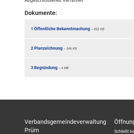
Abgeschlossenes Verfahren
Dokumente:
1 Öffentliche Bekanntmachung
~ 852 KB
2 Planzeichnung
~ 546 KB
3 Begründung
~ 4 MB
Verbandsgemeindeverwaltung
Öffnun
Prüm
Klicken, u
Schließt ba