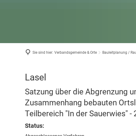
Bäder in
Standes
Wintersp
Wahlen
Haus der
Museum
Sie sind hier:
Verbandsgemeinde & Orte
Bauleitplanung / R
Ergänzungssatzung
Lasel
2.
Satzung über die Abgrenzung u
Änderung
Zusammenhang bebauten Ortsla
Teilbereich "In der Sauerwies" 
Status: