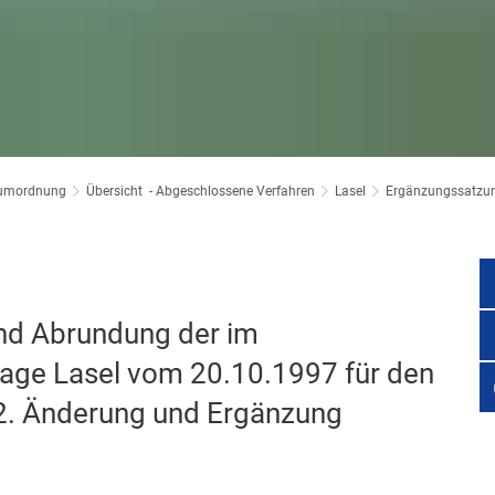
 Prüm
Klimaschutz
amt
Bücherei
ort im Prümer Land
Bauleitplanung / Raumordnun
vhs
 Jugend Prüm
Hochwasserschutzkonzepte
Jugend
aumordnung
Übersicht - Abgeschlossene Verfahren
Lasel
Ergänzungssatzun
Dorfentwicklungskonzepte
Senioren
Kommunaler Behinderten
nd Abrundung der im
Schreibtisch in Prüm
ge Lasel vom 20.10.1997 für den
- 2. Änderung und Ergänzung