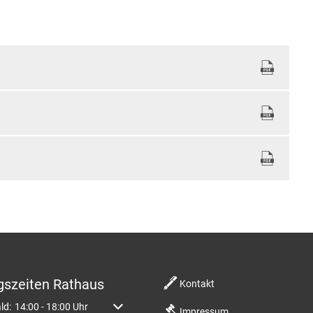
gszeiten Rathaus
Kontakt
m weitere Öffnungs- oder Schließzeiten auszublenden
ld:
14:00
-
18:00
Uhr
Von 14:00 bis 18:00 Uhr
Impressum