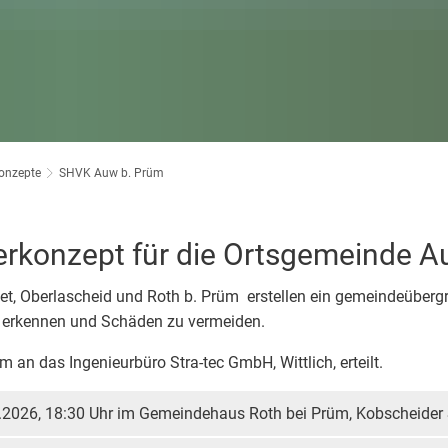
 Prüm
Klimaschutz
amt
Bücherei
ort im Prümer Land
Bauleitplanung / Raumordnun
vhs
 Jugend Prüm
Hochwasserschutzkonzepte
Jugend
onzepte
SHVK Auw b. Prüm
Dorfentwicklungskonzepte
Senioren
rkonzept für die Ortsgemeinde 
Kommunaler Behinderten
et, Oberlascheid und Roth b. Prüm erstellen ein gemeindeüber
Schreibtisch in Prüm
 erkennen und Schäden zu vermeiden.
an das Ingenieurbüro Stra-tec GmbH, Wittlich, erteilt.
.2026, 18:30 Uhr im Gemeindehaus Roth bei Prüm, Kobscheider S