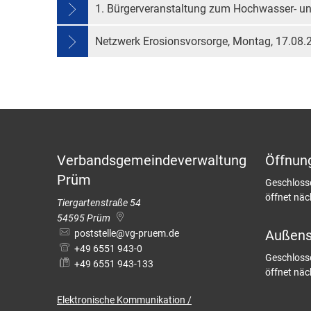
1. Bürgerveranstaltung zum Hochwasser- u
Netzwerk Erosionsvorsorge, Montag, 17.08.2
Verbandsgemeindeverwaltung
Öffnun
Prüm
Klicken, u
Geschloss
öffnet näc
Tiergartenstraße 54
54595
Prüm
Außenst
poststelle@vg-pruem.de
+49 6551 943-0
Klicken, u
Geschloss
+49 6551 943-133
öffnet nä
Elektronische
Kommunikation /