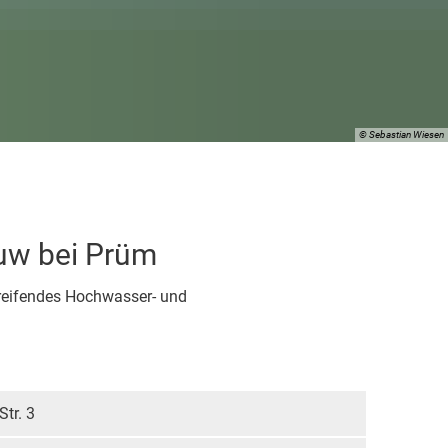
g
© Sebastian Wiesen
Auw bei Prüm
beauftragter
greifendes Hochwasser- und
tr. 3