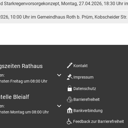
nd Starkregenvorsorgekonzept, Montag, 27.04.2026, 18:30 Uh
026, 10:00 Uhr im Gemeindhaus Roth b. Prüm, Kobscheider Str.
gszeiten Rathaus
Kontakt
m weitere Öffnungs- oder Schließzeiten auszublenden
en:
Impressum
hsten Freitag um 08:00 Uhr
Datenschutz
elle Bleialf
Barrierefreiheit
m weitere Öffnungs- oder Schließzeiten auszublenden
en:
Bankverbindung
chsten Montag um 08:00 Uhr
Feedback zur Barrierefreiheit