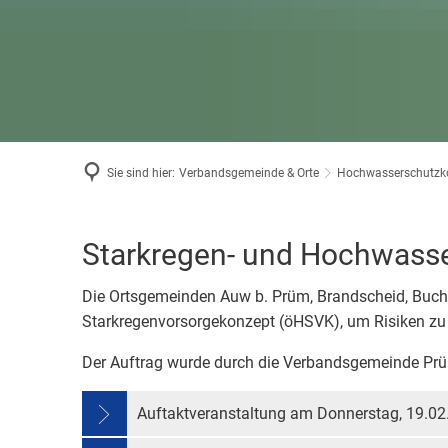
Bäder in
Standes
Wintersp
Wahlen
Haus der
Museum
Sie sind hier:
Verbandsgemeinde & Orte
Hochwasserschutzk
SHVK
Starkregen- und Hochwasse
Auw
Die Ortsgemeinden Auw b. Prüm, Brandscheid, Buch
Starkregenvorsorgekonzept (öHSVK), um Risiken zu
b.
Der Auftrag wurde durch die Verbandsgemeinde Prüm 
Prüm
Auftaktveranstaltung am Donnerstag, 19.02