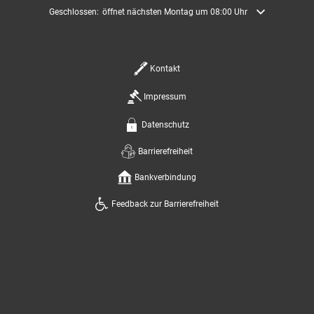
Klicken, um weitere Öffnungs- oder Schließzeiten auszublenden
Geschlossen:
öffnet nächsten Montag um 08:00 Uhr
Kontakt
Impressum
Datenschutz
Barrierefreiheit
Bankverbindung
Feedback zur Barrierefreiheit