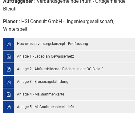
Auftraggeber
: Verbandsgemeinde Prüm - Ortsgemeinde
Bauleitplanung / Raumor
Museum
Bleialf
Jugend
Hochwasserschutzkonzep
Planer
: HSI Consult GmbH - Ingenieurgesellschaft,
Winterspelt
Senioren
Dorfentwicklungskonzept
Hochwasservorsorgekonzept - Endfassung
Kommunaler Behindertenb
Anlage 1 - Lageplan Gewässernetz
Schreibtisch in Prüm
Anlage 2 - Abflussbildende Flächen in der OG Bleialf
Anlage 3 - Erosiosngefährdung
Anlage 4 - Maßnahmenkarte
Anlage 5 - Maßnahmensteckbriefe