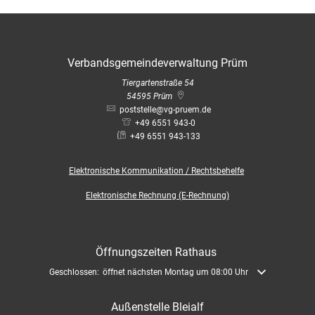
Verbandsgemeindeverwaltung Prüm
Tiergartenstraße 54
54595
Prüm
poststelle@vg-pruem.de
+49 6551 943-0
+49 6551 943-133
Elektronische
Kommunikation / Rechtsbehelfe
Elektronische Rechnung (E-Rechnung)
Öffnungszeiten Rathaus
Klicken, um weitere Öffnungs- oder Schließzeiten auszublenden
Geschlossen:
öffnet nächsten Montag um 08:00 Uhr
Außenstelle Bleialf