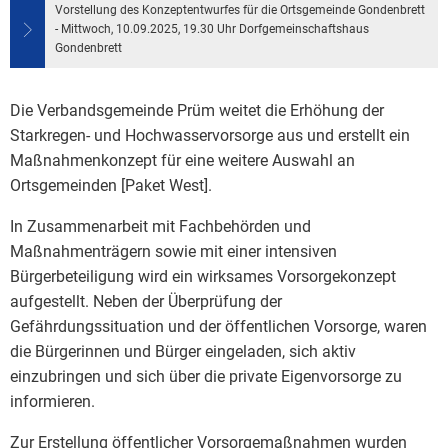
Bauleitplanung / Raumor
Vorstellung des Konzeptentwurfes für die Ortsgemeinde Gondenbrett
Museum
- Mittwoch, 10.09.2025, 19.30 Uhr Dorfgemeinschaftshaus
Gondenbrett
Jugend
Hochwasserschutzkonzep
Die Verbandsgemeinde Prüm weitet die Erhöhung der
Senioren
Dorfentwicklungskonzept
Starkregen- und Hochwasservorsorge aus und erstellt ein
Maßnahmenkonzept für eine weitere Auswahl an
Kommunaler Behindertenb
Ortsgemeinden [Paket West].
Schreibtisch in Prüm
In Zusammenarbeit mit Fachbehörden und
Maßnahmenträgern sowie mit einer intensiven
Bürgerbeteiligung wird ein wirksames Vorsorgekonzept
aufgestellt. Neben der Überprüfung der
Gefährdungssituation und der öffentlichen Vorsorge, waren
die Bürgerinnen und Bürger eingeladen, sich aktiv
einzubringen und sich über die private Eigenvorsorge zu
informieren.
Zur Erstellung öffentlicher Vorsorgemaßnahmen wurden