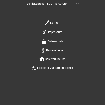
Klicken, um weitere Öffnungs- oder Schließzeiten auszublende
Schließt bald:
15:00
-
18:00
Uhr
Von 15:00 bis 18:00 Uhr
Kontakt
Impressum
Datenschutz
Barrierefreiheit
Bankverbindung
Feedback zur Barrierefreiheit