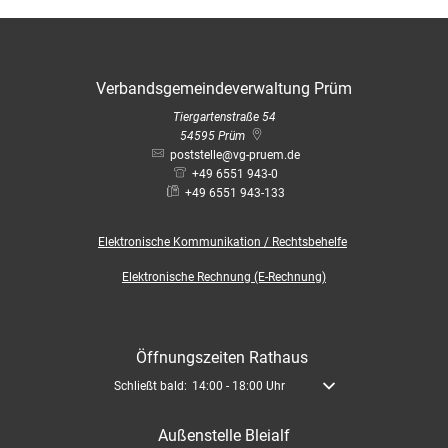
Verbandsgemeindeverwaltung Prüm
Tiergartenstraße 54
54595
Prüm
poststelle@vg-pruem.de
+49 6551 943-0
+49 6551 943-133
Elektronische
Kommunikation / Rechtsbehelfe
Elektronische Rechnung (E-Rechnung)
Öffnungszeiten Rathaus
Klicken, um weitere Öffnungs- oder Schließzeiten auszublende
Schließt bald:
14:00
-
18:00
Uhr
Von 14:00 bis 18:00 Uhr
Außenstelle Bleialf