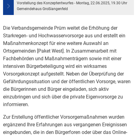
Bauleitplanung / Raumor
Vorstellung des Konzeptentwurfes - Montag, 22.06.2025, 19.30 Uhr
Museum
Gemeindehaus Großlangenfeld
Jugend
Hochwasserschutzkonzep
Die Verbandsgemeinde Prüm weitet die Erhöhung der
Senioren
Starkregen- und Hochwasservorsorge aus und erstellt ein
Dorfentwicklungskonzept
Maßnahmenkonzept für eine weitere Auswahl an
Ortsgemeinden [Paket West]. In Zusammenarbeit mit
Kommunaler Behindertenb
Fachbehörden und Maßnahmenträgern sowie mit einer
intensiven Bürgerbeteiligung wird ein wirksames
Schreibtisch in Prüm
Vorsorgekonzept aufgestellt. Neben der Überprüfung der
Gefährdungssituation und der öffentlichen Vorsorge, waren
die Bürgerinnen und Bürger eingeladen, sich aktiv
einzubringen und sich über die private Eigenvorsorge zu
informieren.
Zur Erstellung öffentlicher Vorsorgemaßnahmen wurden
ergänzend Ihre Erfahrungen aus vergangenen Ereignissen
eingebunden, die in den Bürgerforen oder über das Online-