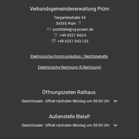
Verbandsgemeindeverwaltung Prüm
Tiergartenstraße 54
54595
Prüm
poststelle@vg-pruem.de
+49 6551 943-0
+49 6551 943-133
Elektronische
Kommunikation / Rechtsbehelfe
Elektronische Rechnung (E-Rechnung)
Öffnungszeiten Rathaus
Klicken, um weitere Öffnungs- oder Schließzeiten auszublenden
Geschlossen:
öffnet nächsten Montag um 08:00 Uhr
Außenstelle Bleialf
Klicken, um weitere Öffnungs- oder Schließzeiten auszublenden
Geschlossen:
öffnet nächsten Montag um 08:00 Uhr