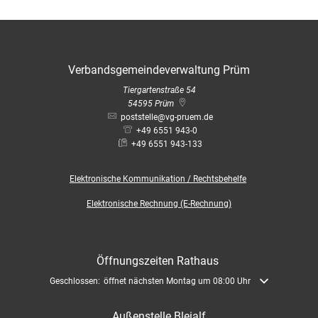
Verbandsgemeindeverwaltung Prüm
Tiergartenstraße 54
54595
Prüm
poststelle@vg-pruem.de
+49 6551 943-0
+49 6551 943-133
Elektronische
Kommunikation / Rechtsbehelfe
Elektronische Rechnung (E-Rechnung)
Öffnungszeiten Rathaus
Klicken, um weitere Öffnungs- oder Schließzeiten auszublenden
Geschlossen:
öffnet nächsten Montag um 08:00 Uhr
Außenstelle Bleialf