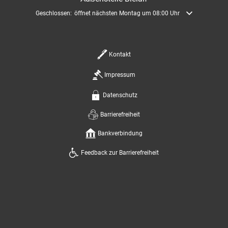
Klicken, um weitere Öffnungs- oder Schließzeiten auszublenden
Geschlossen:
öffnet nächsten Montag um 08:00 Uhr
Kontakt
Impressum
Datenschutz
Barrierefreiheit
Bankverbindung
Feedback zur Barrierefreiheit