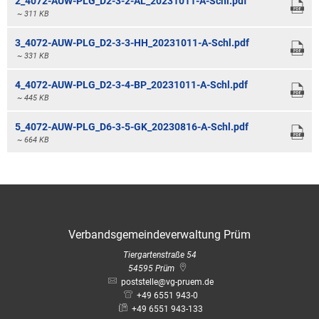
2_4072-AUW-PLG_D2-3-2-AL_20231011-A-Schl.pdf
Bauleitplanung / Raumor
~ 311 KB
Museum
Jugend
3_4072-AUW-PLG_D2-3-3-HH_20231011-A-Schl.pdf
Hochwasserschutzkonzep
~ 331 KB
Senioren
Dorfentwicklungskonzept
4_4072-AUW-PLG_D2-3-4-BP_20231011-A-Schl.pdf
~ 445 KB
Kommunaler Behindertenb
5_4072-AUW-PLG_D6-3-5-GK_20230816-A-Schl.pdf
~ 664 KB
Schreibtisch in Prüm
Verbandsgemeindeverwaltung Prüm
Tiergartenstraße 54
54595
Prüm
poststelle@vg-pruem.de
+49 6551 943-0
+49 6551 943-133