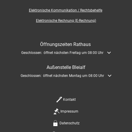
Elektronische
Kommunikation / Rechtsbehelfe
Elektronische Rechnung (E-Rechnung)
Öffnungszeiten Rathaus
Klicken, um weitere Öffnungs- oder Schließzeiten auszublenden
Geschlossen:
öffnet nächsten Freitag um 08:00 Uhr
Außenstelle Bleialf
Klicken, um weitere Öffnungs- oder Schließzeiten auszublenden
Geschlossen:
öffnet nächsten Montag um 08:00 Uhr
Kontakt
Impressum
Datenschutz