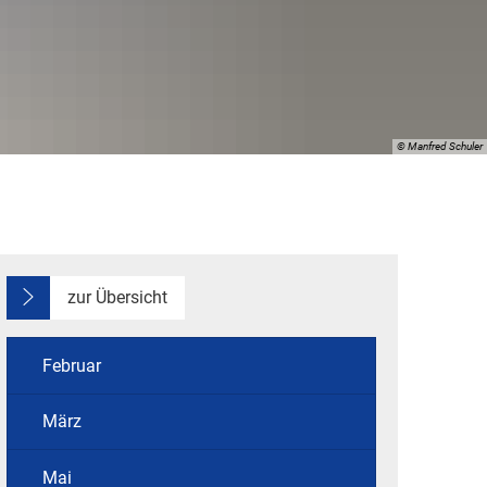
g
© Manfred Schuler
beauftragter
zur Übersicht
Februar
März
Mai