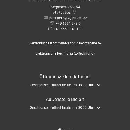
Tiergartenstraße 54
54595
Prüm
poststelle@vg-pruem.de
+49 6551 943-0
+49 6551 943-133
Elektronische
Kommunikation / Rechtsbehelfe
Elektronische Rechnung (E-Rechnung)
Öffnungszeiten Rathaus
Klicken, um weitere Öffnungs- oder Schließzeiten auszublenden
Geschlossen:
öffnet heute um 08:00 Uhr
Außenstelle Bleialf
Klicken, um weitere Öffnungs- oder Schließzeiten auszublenden
Geschlossen:
öffnet heute um 08:00 Uhr