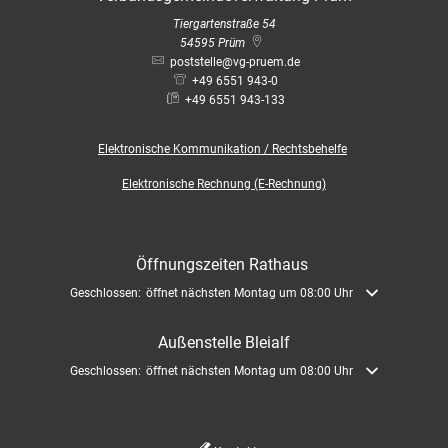
Tiergartenstraße 54
54595
Prüm
poststelle@vg-pruem.de
+49 6551 943-0
+49 6551 943-133
Elektronische
Kommunikation / Rechtsbehelfe
Elektronische Rechnung (E-Rechnung)
Öffnungszeiten Rathaus
Klicken, um weitere Öffnungs- oder Schließzeiten auszublenden
Geschlossen:
öffnet nächsten Montag um 08:00 Uhr
Außenstelle Bleialf
Klicken, um weitere Öffnungs- oder Schließzeiten auszublenden
Geschlossen:
öffnet nächsten Montag um 08:00 Uhr