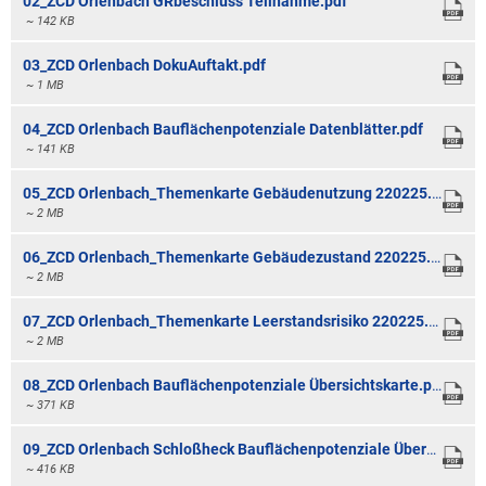
02_ZCD Orlenbach GRbeschluss Teilnahme.pdf
Bauleitplanung / Raumor
~ 142 KB
Museum
Jugend
03_ZCD Orlenbach DokuAuftakt.pdf
Hochwasserschutzkonzep
~ 1 MB
Senioren
Dorfentwicklungskonzept
04_ZCD Orlenbach Bauflächenpotenziale Datenblätter.pdf
~ 141 KB
Kommunaler Behindertenb
05_ZCD Orlenbach_Themenkarte Gebäudenutzung 220225.pdf
~ 2 MB
Schreibtisch in Prüm
06_ZCD Orlenbach_Themenkarte Gebäudezustand 220225.pdf
~ 2 MB
07_ZCD Orlenbach_Themenkarte Leerstandsrisiko 220225.pdf
~ 2 MB
08_ZCD Orlenbach Bauflächenpotenziale Übersichtskarte.pdf
~ 371 KB
09_ZCD Orlenbach Schloßheck Bauflächenpotenziale Übersichtskarte.pdf
~ 416 KB