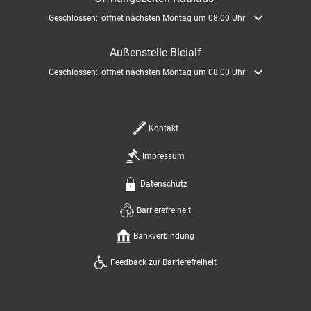
Klicken, um weitere Öffnungs- oder Schließzeiten auszublenden
Geschlossen:
öffnet nächsten Montag um 08:00 Uhr
Außenstelle Bleialf
Klicken, um weitere Öffnungs- oder Schließzeiten auszublenden
Geschlossen:
öffnet nächsten Montag um 08:00 Uhr
Kontakt
Impressum
Datenschutz
Barrierefreiheit
Bankverbindung
Feedback zur Barrierefreiheit