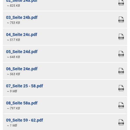
02_Seite 24a.pdf
Bauleitplanung / Raumor
~ 825 KB
Museum
Jugend
03_Seite 24b.pdf
Hochwasserschutzkonzep
~ 753 KB
Senioren
Dorfentwicklungskonzept
04_Seite 24c.pdf
~ 517 KB
Kommunaler Behindertenb
05_Seite 24d.pdf
~ 648 KB
Schreibtisch in Prüm
06_Seite 24e.pdf
~ 563 KB
07_Seite 25 - 58.pdf
~ 9 MB
08_Seite 58a.pdf
~ 797 KB
09_Seite 59 - 62.pdf
~ 1 MB