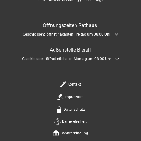
Elektronische Rechnung (E-Rechnung)
Öffnungszeiten Rathaus
Klicken, um weitere Öffnungs- oder Schließzeiten auszublenden
Geschlossen:
öffnet nächsten Freitag um 08:00 Uhr
Außenstelle Bleialf
Klicken, um weitere Öffnungs- oder Schließzeiten auszublenden
Geschlossen:
öffnet nächsten Montag um 08:00 Uhr
Kontakt
Impressum
Datenschutz
Barrierefreiheit
Bankverbindung